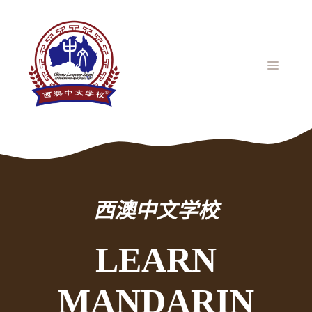
跳
至
内
容
菜
单
西澳中文学校
LEARN
MANDARIN